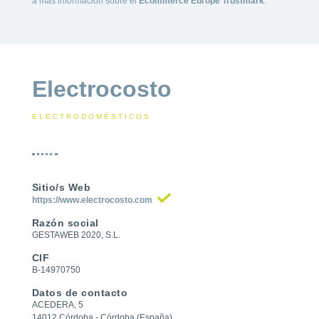
a más información sobre el
Ecommerce Europe Trustmark
.
Electrocosto
ELECTRODOMÉSTICOS
Sitio/s Web
https://www.electrocosto.com
Razón social
GESTAWEB 2020, S.L.
CIF
B-14970750
Datos de contacto
ACEDERA, 5
14012 Córdoba - Córdoba (España)