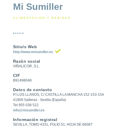
Mi Sumiller
ALIMENTACIÓN Y BEBIDAS
Sitio/s Web
http://www.misumiller.es
Razón social
VIÑALICOR, S.L.
CIF
B91498048
Datos de contacto
P.I LOS LLANOS, C/ CASTILLA LA MANCHA 152-153-154
41909 Salteras - Sevilla (España)
Tel 955 038 522
info@misumiller.es
Información registral
SEVILLA, TOMO 4331, FOLIO 51, HOJA SE-66087