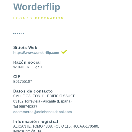
Worderflip
HOGAR Y DECORACIÓN
Sitio/s Web
https://www.wonderflip.com
Razón social
WONDERFLIP, S.L.
CIF
B01755107
Datos de contacto
CALLE GALEÓN 11 -EDIFICIO SAUCE-
03182 Torrevieja - Alicante (España)
Tel 966740827
ecommerce@colchonesdenoi.com
Información registral
ALICANTE, TOMO 4308, FOLIO 115, HOJA A-170580,
INSCRIPCIÓN 1ª