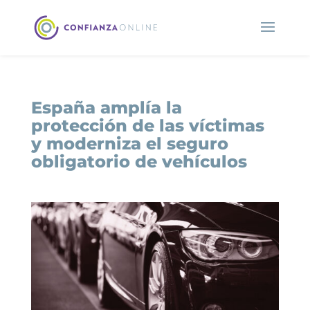
España amplía la
protección de las víctimas
y moderniza el seguro
obligatorio de vehículos