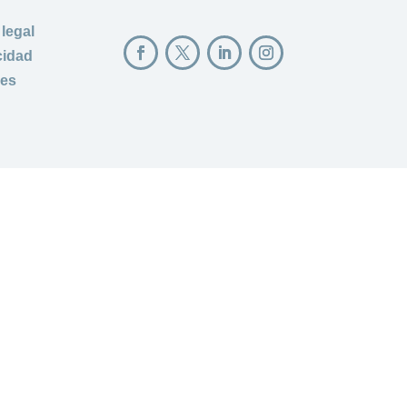
 legal
cidad
ies