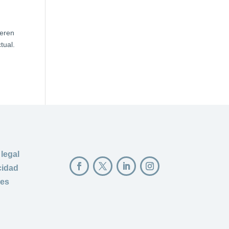
ieren
tual.
 legal
cidad
ies