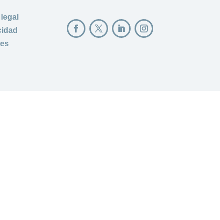
 legal
cidad
ies