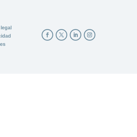
 legal
cidad
ies