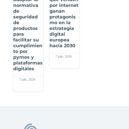
normativa
por internet
de
ganan
seguridad
protagonis
de
mo en la
productos
estrategia
para
digital
facilitar su
europea
cumplimien
hacia 2030
to por
pymes y
7 julio, 2026
plataformas
digitales
7 julio, 2026