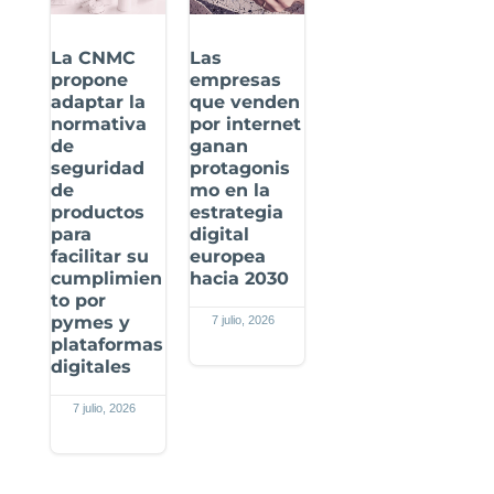
La CNMC
Las
propone
empresas
adaptar la
que venden
normativa
por internet
de
ganan
seguridad
protagonis
de
mo en la
productos
estrategia
para
digital
facilitar su
europea
cumplimien
hacia 2030
to por
pymes y
7 julio, 2026
plataformas
digitales
7 julio, 2026