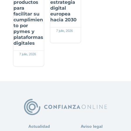
productos
estrategia
para
digital
facilitar su
europea
cumplimien
hacia 2030
to por
pymes y
7 julio, 2026
plataformas
digitales
7 julio, 2026
Actualidad
Aviso legal