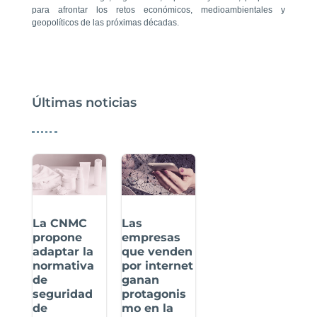
para afrontar los retos económicos, medioambientales y
geopolíticos de las próximas décadas.
Últimas noticias
La CNMC
Las
propone
empresas
adaptar la
que venden
normativa
por internet
de
ganan
seguridad
protagonis
de
mo en la