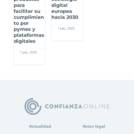
para
digital
facilitar su
europea
cumplimien
hacia 2030
to por
pymes y
7 julio, 2026
plataformas
digitales
7 julio, 2026
Actualidad
Aviso legal