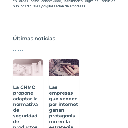
en áreas como conectividad, habilidades digitales, servicios
públicos digitales y digitalización de empresas.
Últimas noticias
La CNMC
Las
propone
empresas
adaptar la
que venden
normativa
por internet
de
ganan
seguridad
protagonis
de
mo en la
productos
estrategia