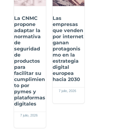
La CNMC
Las
propone
empresas
adaptar la
que venden
normativa
por internet
de
ganan
seguridad
protagonis
de
mo en la
productos
estrategia
para
digital
facilitar su
europea
cumplimien
hacia 2030
to por
pymes y
7 julio, 2026
plataformas
digitales
7 julio, 2026