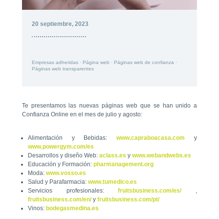
20 septiembre, 2023
Empresas adheridas · Página web · Páginas web de confianza ·
Páginas web transparentes
Te presentamos las nuevas páginas web que se han unido a
Confianza Online en el mes de julio y agosto:
Alimentación y Bebidas:
www.capraboacasa.com
y
www.powergym.com/es
Desarrollos y diseño Web:
aclass.es
y
www.webandwebs.es
Educación y Formación:
pharmanagement.org
Moda:
www.vosso.es
Salud y Parafarmacia:
www.tumedico.es
Servicios profesionales:
fruitsbusiness.com/es/
,
fruitsbusiness.com/en/
y
fruitsbusiness.com/pt/
Vinos:
bodegasmedina.es