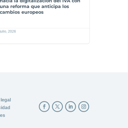
hacia la digitalización del IVA con
una reforma que anticipa los
cambios europeos
julio, 2026
 legal
cidad
ies