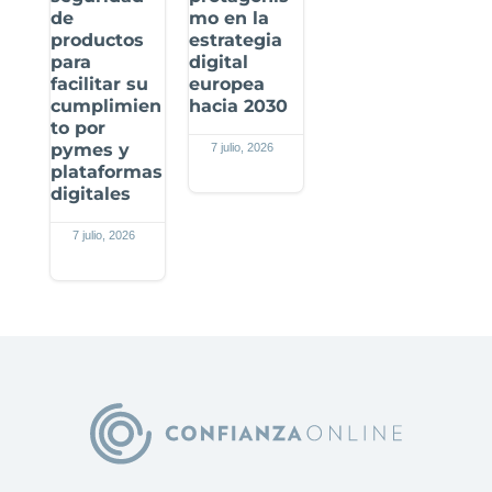
de
mo en la
productos
estrategia
para
digital
facilitar su
europea
cumplimien
hacia 2030
to por
pymes y
7 julio, 2026
plataformas
digitales
7 julio, 2026