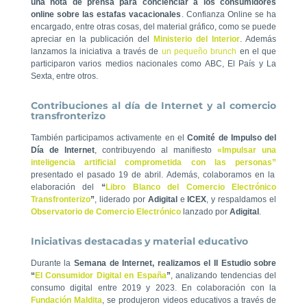
una nota de prensa para concienciar a los consumidores
online sobre las estafas vacacionales
. Confianza Online se ha
encargado, entre otras cosas, del material gráfico, como se puede
apreciar en la publicación del
Ministerio del Interior
. Además
lanzamos la iniciativa a través de
un pequeño brunch
en el que
participaron varios medios nacionales como ABC, El País y La
Sexta, entre otros.
Contribuciones al día de Internet y al comercio
transfronterizo
También participamos activamente en el
Comité de Impulso del
Día de Internet
, contribuyendo al manifiesto
«Impulsar una
inteligencia artificial comprometida con las personas”
presentado el pasado 19 de abril. Además, colaboramos en la
elaboración del
“
Libro Blanco del Comercio Electrónico
Transfronterizo
”
, liderado por
Adigital
e
ICEX
, y respaldamos el
Observatorio de Comercio Electrónico
lanzado por
Adigital
.
Iniciativas destacadas y material educativo
Durante la
Semana de Internet, realizamos el II Estudio sobre
“
El Consumidor Digital en España
”
, analizando tendencias del
consumo digital entre 2019 y 2023. En colaboración con la
Fundación Maldita
, se produjeron videos educativos a través de