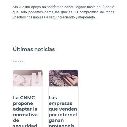
Sin vuestro apoyo no podríamos haber llegado hasta aquí, por lo
que solo podemos daros las gracias. El compromiso de todos
vosotros nos impulsa a seguir creciendo y mejorando.
Últimas noticias
La CNMC
Las
propone
empresas
adaptar la
que venden
normativa
por internet
de
ganan
seguridad
protagonis