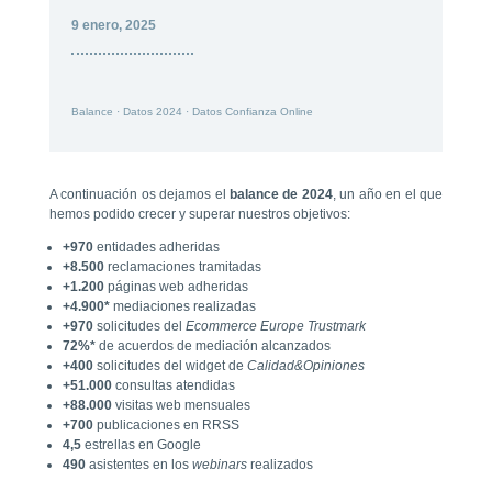
9 enero, 2025
Balance
·
Datos 2024
·
Datos Confianza Online
A continuación os dejamos el
balance de 2024
, un año en el que
hemos podido crecer y superar nuestros objetivos:
+970
entidades adheridas
+8.500
reclamaciones tramitadas
+1.200
páginas web adheridas
+4.900*
mediaciones realizadas
+970
solicitudes del
Ecommerce Europe Trustmark
72%*
de acuerdos de mediación alcanzados
+400
solicitudes del widget de
Calidad&Opiniones
+51.000
consultas atendidas
+88.000
visitas web mensuales
+700
publicaciones en RRSS
4,5
estrellas en Google
490
asistentes en los
webinars
realizados