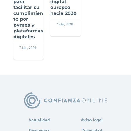
para
digital
facilitar su
europea
cumplimien
hacia 2030
to por
pymes y
7 julio, 2026
plataformas
digitales
7 julio, 2026
Actualidad
Aviso legal
Descargas
Privacidad