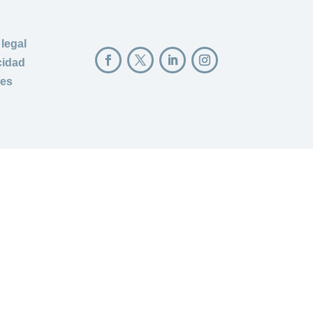
 legal
cidad
ies