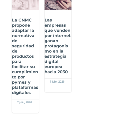
La CNMC
Las
propone
empresas
adaptar la
que venden
normativa
por internet
de
ganan
seguridad
protagonis
de
mo en la
productos
estrategia
para
digital
facilitar su
europea
cumplimien
hacia 2030
to por
pymes y
7 julio, 2026
plataformas
digitales
7 julio, 2026