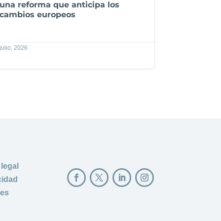
una reforma que anticipa los
cambios europeos
julio, 2026
 legal
cidad
ies