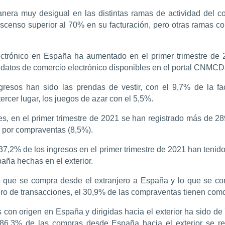
ra muy desigual en las distintas ramas de actividad del com
escenso superior al 70% en su facturación, pero otras ramas 
lectrónico en España ha aumentado en el primer trimestre de 
 datos de comercio electrónico disponibles en el portal CNMCD
esos han sido las prendas de vestir, con el 9,7% de la factu
tercer lugar, los juegos de azar con el 5,5%.
es, en el primer trimestre de 2021 se han registrado más de 2
, por compraventas (8,5%).
37,2% de los ingresos en el primer trimestre de 2021 han teni
ña hechas en el exterior.
e lo que se compra desde el extranjero a España y lo que se c
ero de transacciones, el 30,9% de las compraventas tienen como
 con origen en España y dirigidas hacia el exterior ha sido d
El 86,3% de las compras desde España hacia el exterior se 