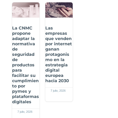
La CNMC
Las
propone
empresas
adaptar la
que venden
normativa
por internet
de
ganan
seguridad
protagonis
de
mo en la
productos
estrategia
para
digital
facilitar su
europea
cumplimien
hacia 2030
to por
pymes y
7 julio, 2026
plataformas
digitales
7 julio, 2026