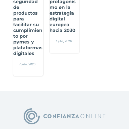
seguridad
protagonis
de
mo en la
productos
estrategia
para
digital
facilitar su
europea
cumplimien
hacia 2030
to por
pymes y
7 julio, 2026
plataformas
digitales
7 julio, 2026