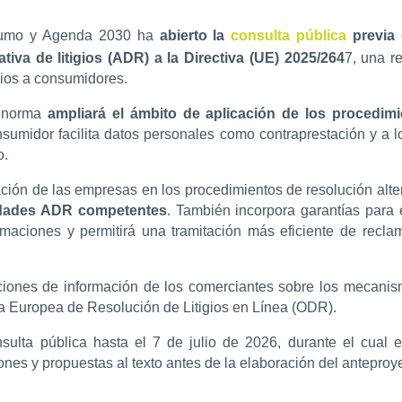
nsumo y Agenda 2030 ha
abierto la
consulta pública
previa 
tiva de litigios (ADR) a la Directiva (UE) 2025/264
7, una r
cios a consumidores.
a norma
ampliará el ámbito de aplicación de los procedim
sumidor facilita datos personales como contraprestación y a 
o.
pación de las empresas en los procedimientos de resolución alter
tidades ADR competentes
. También incorpora garantías para
reclamaciones y permitirá una tramitación más eficiente de re
aciones de información de los comerciantes sobre los mecani
ma Europea de Resolución de Litigios en Línea (ODR).
nsulta pública hasta el 7 de julio de 2026, durante el cua
nes y propuestas al texto antes de la elaboración del anteproye